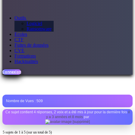
Outils
Logiciel
Ransomware
Ecoles
CTF
Fuites de données
CVE
Formations
Hacktualités
Connexion
Nombre de Vues :
509
Ce sujet contient 4 réponses, 2 voix et a été mis à jour pour la dernière fois
il
y a 3 années et 8 mois
par
[supprimé]
5 sujets de 1 à 5 (sur un total de 5)