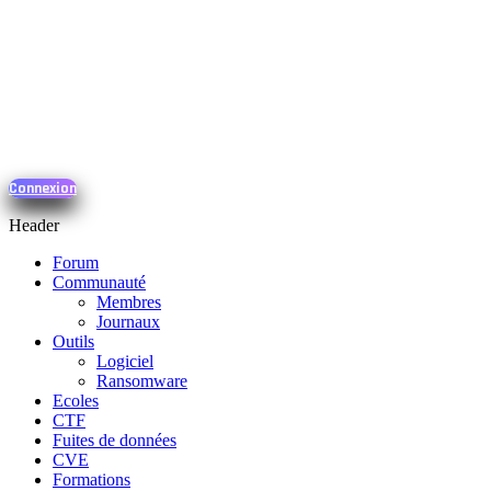
Connexion
Header
Forum
Communauté
Membres
Journaux
Outils
Logiciel
Ransomware
Ecoles
CTF
Fuites de données
CVE
Formations