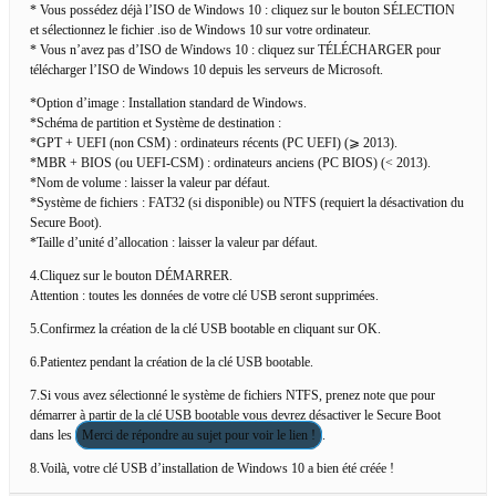
* Vous possédez déjà l’ISO de Windows 10 : cliquez sur le bouton SÉLECTION
et sélectionnez le fichier .iso de Windows 10 sur votre ordinateur.
* Vous n’avez pas d’ISO de Windows 10 : cliquez sur TÉLÉCHARGER pour
télécharger l’ISO de Windows 10 depuis les serveurs de Microsoft.
*Option d’image : Installation standard de Windows.
*Schéma de partition et Système de destination :
*GPT + UEFI (non CSM) : ordinateurs récents (PC UEFI) (⩾ 2013).
*MBR + BIOS (ou UEFI-CSM) : ordinateurs anciens (PC BIOS) (< 2013).
*Nom de volume : laisser la valeur par défaut.
*Système de fichiers : FAT32 (si disponible) ou NTFS (requiert la désactivation du
Secure Boot).
*Taille d’unité d’allocation : laisser la valeur par défaut.
4.Cliquez sur le bouton DÉMARRER.
Attention : toutes les données de votre clé USB seront supprimées.
5.Confirmez la création de la clé USB bootable en cliquant sur OK.
6.Patientez pendant la création de la clé USB bootable.
7.Si vous avez sélectionné le système de fichiers NTFS, prenez note que pour
démarrer à partir de la clé USB bootable vous devrez désactiver le Secure Boot
dans les
Merci de répondre au sujet pour voir le lien !
.
8.Voilà, votre clé USB d’installation de Windows 10 a bien été créée !