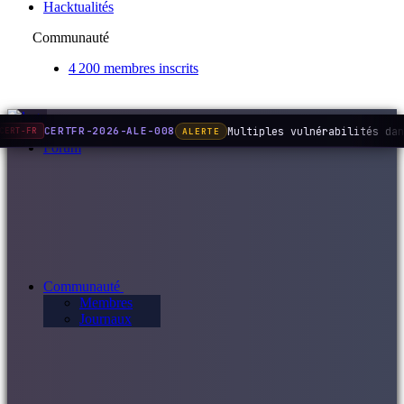
Hacktualités
Communauté
4 200 membres inscrits
Multiples vulnérabilités dan
CERTFR-2026-ALE-008
ALERTE
CERT-FR
Forum
Communauté
Membres
Journaux