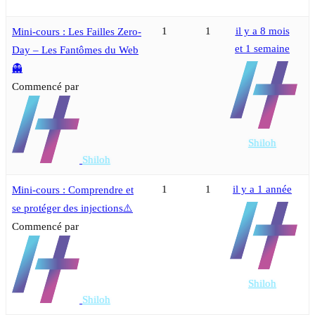
1
1
il y a 8 mois
Mini‑cours : Les Failles Zero-
et 1 semaine
Day – Les Fantômes du Web
👻
Commencé par
Shiloh
Shiloh
1
1
il y a 1 année
Mini‑cours : Comprendre et
se protéger des injections⚠️
Commencé par
Shiloh
Shiloh