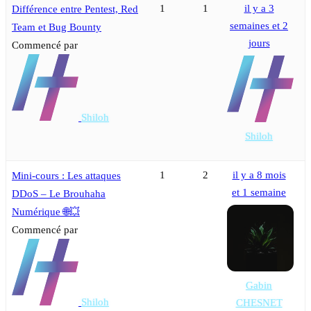
1
1
il y a 3
Différence entre Pentest, Red
semaines et 2
Team et Bug Bounty
jours
Commencé par
Shiloh
Shiloh
1
2
il y a 8 mois
Mini-cours : Les attaques
et 1 semaine
DDoS – Le Brouhaha
Numérique 🌐💥
Commencé par
Gabin
Shiloh
CHESNET