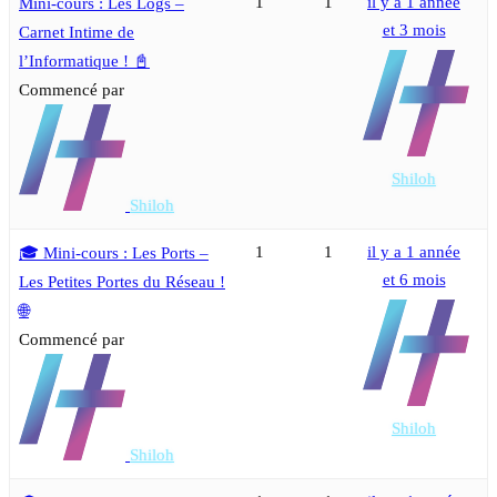
1
1
il y a 1 année
Mini-cours : Les Logs –
et 3 mois
Carnet Intime de
l’Informatique ! 📓
Commencé par
Shiloh
Shiloh
1
1
il y a 1 année
🎓 Mini-cours : Les Ports –
et 6 mois
Les Petites Portes du Réseau !
🌐
Commencé par
Shiloh
Shiloh