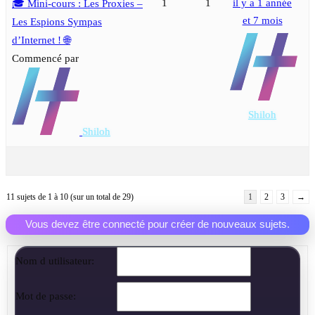
1
1
il y a 1 année
🎓 Mini-cours : Les Proxies –
et 7 mois
Les Espions Sympas
d’Internet ! 🌐
Commencé par
Shiloh
Shiloh
11 sujets de 1 à 10 (sur un total de 29)
1
2
3
→
Vous devez être connecté pour créer de nouveaux sujets.
Nom d utilisateur:
Mot de passe: