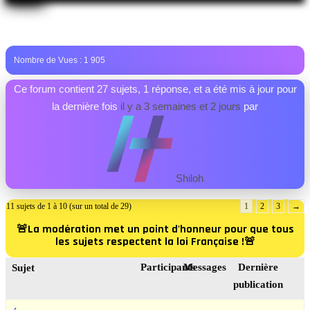
Nombre de Vues :
1 905
Ce forum contient 27 sujets, 1 réponse, et a été mis à jour pour
la dernière fois
il y a 3 semaines et 2 jours
par
Shiloh
11 sujets de 1 à 10 (sur un total de 29)
1
2
3
→
🚨La modération met un point d'honneur pour que tous
les sujets respectent la loi Française !🚨
Participants
Messages
Dernière
Sujet
publication