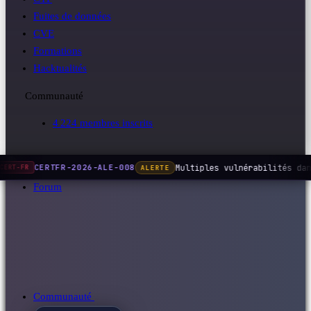
Fuites de données
CVE
Formations
Hacktualités
Communauté
4 224 membres inscrits
Multiples vulnérabilités dan
CERTFR-2026-ALE-008
ALERTE
CERT-FR
Forum
Communauté