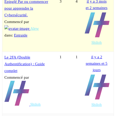
3
4
il y a 3 mois
Épinglé
Par ou commencer
et 2 semaines
pour apprendre la
Cybersécurité.
Commencé par
Alew
dans:
Entraide
Shiloh
1
1
il y a 2
Le 2FA (Double
semaines et 5
Authentification) : Guide
jours
complet
Commencé par
Shiloh
Shiloh