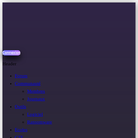
Connexion
Header
Forum
Communauté
Membres
Journaux
Outils
Logiciel
Ransomware
Ecoles
CTF