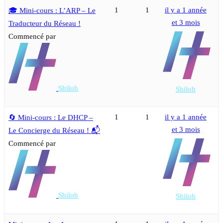
1
1
il y a 1 année
🎓 Mini-cours : L’ARP – Le
et 3 mois
Traducteur du Réseau !
Commencé par
Shiloh
Shiloh
1
1
il y a 1 année
🔄 Mini-cours : Le DHCP –
et 3 mois
Le Concierge du Réseau ! 📬
Commencé par
Shiloh
Shiloh