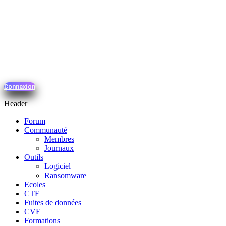
Connexion
Header
Forum
Communauté
Membres
Journaux
Outils
Logiciel
Ransomware
Ecoles
CTF
Fuites de données
CVE
Formations