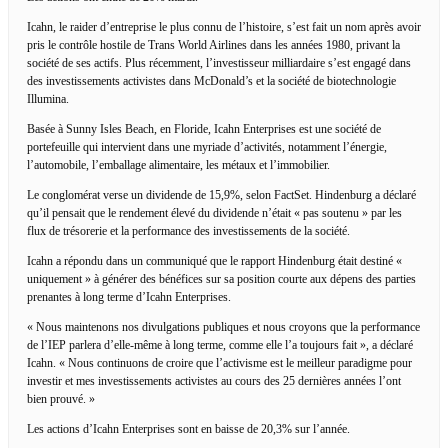
Icahn, le raider d’entreprise le plus connu de l’histoire, s’est fait un nom après avoir
pris le contrôle hostile de Trans World Airlines dans les années 1980, privant la
société de ses actifs. Plus récemment, l’investisseur milliardaire s’est engagé dans
des investissements activistes dans McDonald’s et la société de biotechnologie
Illumina.
Basée à Sunny Isles Beach, en Floride, Icahn Enterprises est une société de
portefeuille qui intervient dans une myriade d’activités, notamment l’énergie,
l’automobile, l’emballage alimentaire, les métaux et l’immobilier.
Le conglomérat verse un dividende de 15,9%, selon FactSet. Hindenburg a déclaré
qu’il pensait que le rendement élevé du dividende n’était « pas soutenu » par les
flux de trésorerie et la performance des investissements de la société.
Icahn a répondu dans un communiqué que le rapport Hindenburg était destiné «
uniquement » à générer des bénéfices sur sa position courte aux dépens des parties
prenantes à long terme d’Icahn Enterprises.
« Nous maintenons nos divulgations publiques et nous croyons que la performance
de l’IEP parlera d’elle-même à long terme, comme elle l’a toujours fait », a déclaré
Icahn. « Nous continuons de croire que l’activisme est le meilleur paradigme pour
investir et mes investissements activistes au cours des 25 dernières années l’ont
bien prouvé. »
Les actions d’Icahn Enterprises sont en baisse de 20,3% sur l’année.