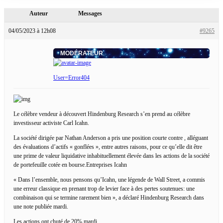
Auteur
Messages
04/05/2023 à 12h08
#9265
MODÉRATEUR
User=Error404
Le célèbre vendeur à découvert Hindenburg Research s’en prend au célèbre
investisseur activiste Carl Icahn.
La société dirigée par Nathan Anderson a pris une position courte contre , alléguant
des évaluations d’actifs « gonflées », entre autres raisons, pour ce qu’elle dit être
une prime de valeur liquidative inhabituellement élevée dans les actions de la société
de portefeuille cotée en bourse.Entreprises Icahn
« Dans l’ensemble, nous pensons qu’Icahn, une légende de Wall Street, a commis
une erreur classique en prenant trop de levier face à des pertes soutenues: une
combinaison qui se termine rarement bien », a déclaré Hindenburg Research dans
une note publiée mardi.
Les actions ont chuté de 20% mardi.