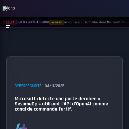
Multiples vulnérabilités dans Microsoft Sharep
CERTFR-2026-ALE-008
CERT-FR
ALERTE
CYBERSÉCURITÉ
- 04/11/2025
Microsoft détecte une porte dérobée «
SesameOp » utilisant l’API d’OpenAI comme
canal de commande furtif.