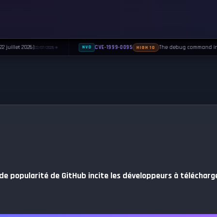
juillet 2026)
The debug command in Se
CVE-1999-0095
22/07/2026
NVD
HIGH 10
◆
de popularité de GitHub incite les développeurs à télécharge