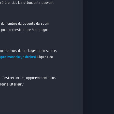
 référentiel, les attaquants peuvent
on du nombre de paquets de spam
pour orchestrer une “campagne
 mainteneurs de packages open source,
rypto-monnaie”,
a déclaré
l’équipe de
du ‘Testnet incité’, apparemment dans
rgage ultérieur.”