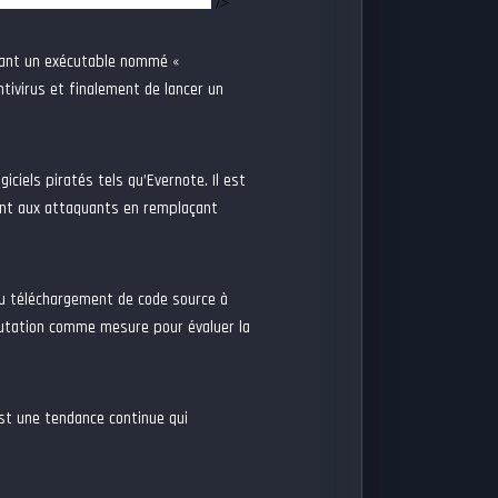
/>
enant un exécutable nommé «
tivirus et finalement de lancer un
iciels piratés tels qu’Evernote. Il est
ant aux attaquants en remplaçant
 du téléchargement de code source à
éputation comme mesure pour évaluer la
 est une tendance continue qui