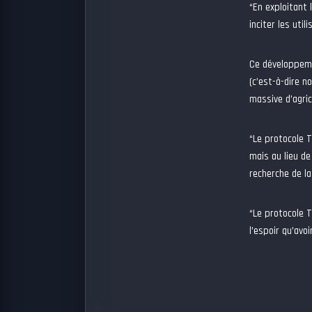
“En exploitant 
inciter les uti
Ce développeme
(c’est-à-dire n
massive d’agri
“Le protocole 
mais au lieu d
recherche de la
“Le protocole 
l’espoir qu’avo