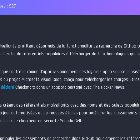
es :
927
veillants profitent désormais de la fonctionnalité de recherche de GitHub po
echerche de référentiels populaires à télécharger de faux homologues qui ser
aque contre la chaîne d’approvisionnement des logiciels open source consist
rs du projet Microsoft Visual Code, conçu pour télécharger les charges utiles
 déclaré
Checkmarx dans un rapport partagé avec The Hacker News.
 créent des référentiels malveillants avec des noms et des sujets populaire
à jour automatisées et de fausses étoiles pour améliorer les classements 
a déclaré le chercheur en sécurité Yehuda Gelb.
manipuler les classements de recherche dans GitHub pour amener les référent