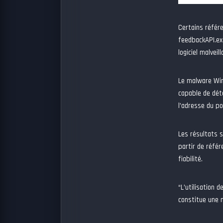
Certains référ
feedbackAPI.exe
logiciel malvei
Le malware Wi
capable de dét
l’adresse du po
Les résultats s
partir de réfé
fiabilité.
“L’utilisation 
constitue une 