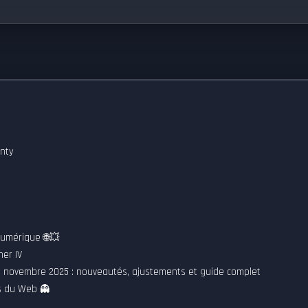
t
unty
Numérique 🌐💥
her IV
20 novembre 2025 : nouveautés, ajustements et guide complet
es du Web 👻