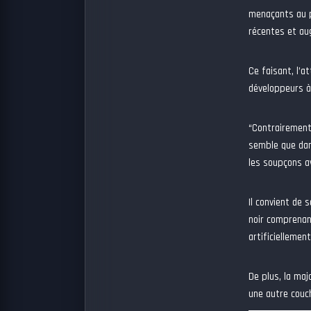
menaçants au pr
récentes et au
Ce faisant, l’a
développeurs à 
“Contrairement 
semble que dan
les soupçons a
Il convient de 
noir comprenan
artificiellemen
De plus, la maj
une autre couch