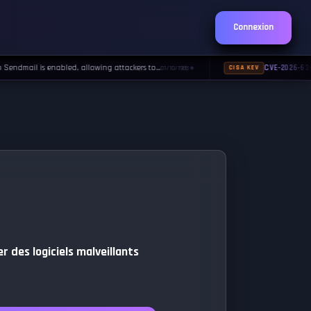
Connexion
ndmail is enabled, allowing attackers to…
CVE-2026-630
01/10/1988
CISA KEV
◆
r des logiciels malveillants