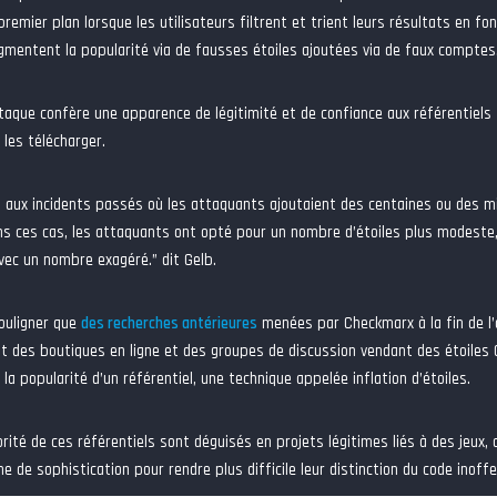
emier plan lorsque les utilisateurs filtrent et trient leurs résultats en fon
gmentent la popularité via de fausses étoiles ajoutées via de faux comptes
ttaque confère une apparence de légitimité et de confiance aux référentiels f
les télécharger.
aux incidents passés où les attaquants ajoutaient des centaines ou des milli
s ces cas, les attaquants ont opté pour un nombre d’étoiles plus modeste, 
vec un nombre exagéré.” dit Gelb.
souligner que
des recherches antérieures
menées par Checkmarx à la fin de l’
t des boutiques en ligne et des groupes de discussion vendant des étoiles
t la popularité d’un référentiel, une technique appelée inflation d’étoiles.
orité de ces référentiels sont déguisés en projets légitimes liés à des jeux, 
e de sophistication pour rendre plus difficile leur distinction du code inoffe