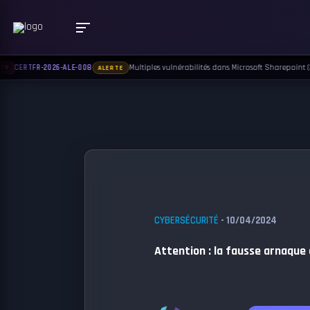
Multiples vulnérabilités dans Microsoft Sharepoint (22 
CERTFR-2026-ALE-008
R
ALERTE
CYBERSÉCURITÉ
- 10/04/2024
Attention : la fausse arnaque 