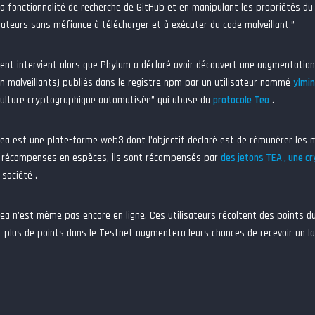
la fonctionnalité de recherche de GitHub et en manipulant les propriétés du
lisateurs sans méfiance à télécharger et à exécuter du code malveillant.”
nt intervient alors que Phylum a déclaré avoir découvert une augmentati
on malveillants) publiés dans le registre npm par un utilisateur nommé
ylmin
culture cryptographique automatisée” qui abuse du
protocole Tea
.
Tea est une plate-forme web3 dont l’objectif déclaré est de rémunérer les
e récompenses en espèces, ils sont récompensés par
des jetons TEA , une c
 société .
Tea n’est même pas encore en ligne. Ces utilisateurs récoltent des points 
ir plus de points dans le Testnet augmentera leurs chances de recevoir un la