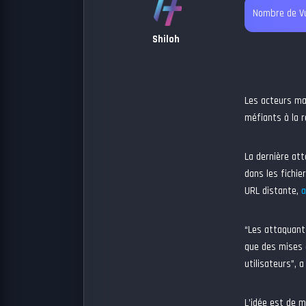
Nombre de Vu
Shiloh
Les acteurs mal
méfiants à la r
La dernière att
dans les fichie
URL distante,
a
“Les attaquants
que des mises 
utilisateurs”, 
L’idée est de 