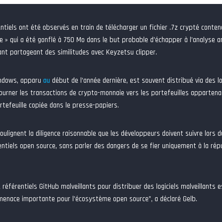
entiels ont été observés en train de télécharger un fichier .7z crypté cont
 » qui a été gonflé à 750 Mo dans le but probable d’échapper à l’analyse an
llant partageant des similitudes avec Keyzetsu clipper.
ndows, apparu
au
début de l’année dernière, est souvent distribué via des log
ourner les transactions de crypto-monnaie vers les portefeuilles apparten
rtefeuille copiée dans le presse-papiers.
oulignent la diligence raisonnable que les développeurs doivent suivre lors
rentiels open source, sans parler des dangers de se fier uniquement à la r
de référentiels GitHub malveillants pour distribuer des logiciels malveillants
menace importante pour l’écosystème open source”, a déclaré Gelb.