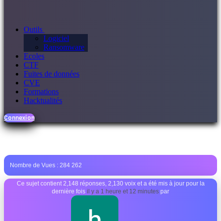
Outils
Logiciel
Ransomware
Ecoles
CTF
Fuites de données
CVE
Formations
Hacktualités
Connexion
Nombre de Vues :
284 262
Ce sujet contient 2,148 réponses, 2,130 voix et a été mis à jour pour la
dernière fois
il y a 1 heure et 12 minutes
par