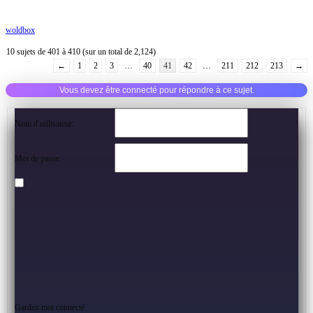
woldbox
10 sujets de 401 à 410 (sur un total de 2,124)
←
1
2
3
…
40
41
42
…
211
212
213
→
Vous devez être connecté pour répondre à ce sujet.
Nom d utilisateur:
Mot de passe:
Gardez-moi connecté