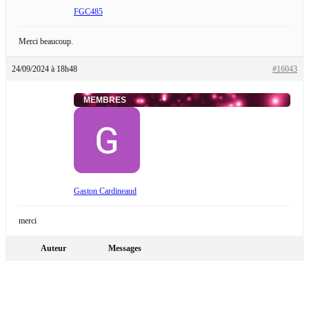
FGC485
Merci beaucoup.
24/09/2024 à 18h48
#16043
MEMBRES
Gaston Cardineaud
merci
Auteur
Messages