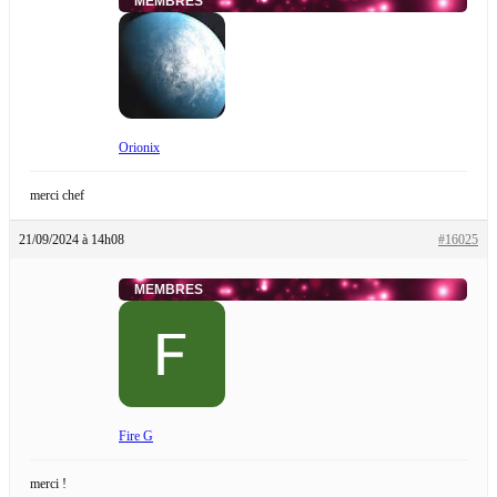
MEMBRES
Orionix
merci chef
21/09/2024 à 14h08
#16025
MEMBRES
Fire G
merci !