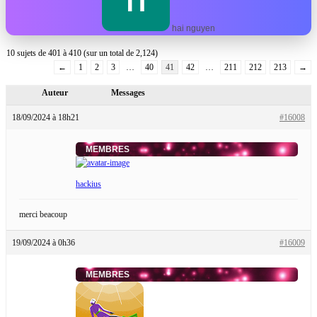
hai nguyen
10 sujets de 401 à 410 (sur un total de 2,124)
←
1
2
3
…
40
41
42
…
211
212
213
→
Auteur
Messages
18/09/2024 à 18h21
#16008
MEMBRES
hackius
merci beacoup
19/09/2024 à 0h36
#16009
MEMBRES