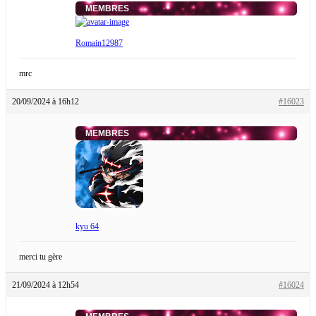
MEMBRES
Romain12987
mrc
20/09/2024 à 16h12
#16023
MEMBRES
kyu 64
merci tu gère
21/09/2024 à 12h54
#16024