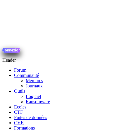
Connexion
Header
Forum
Communauté
Membres
Journaux
Outils
Logiciel
Ransomware
Ecoles
CTF
Fuites de données
CVE
Formations