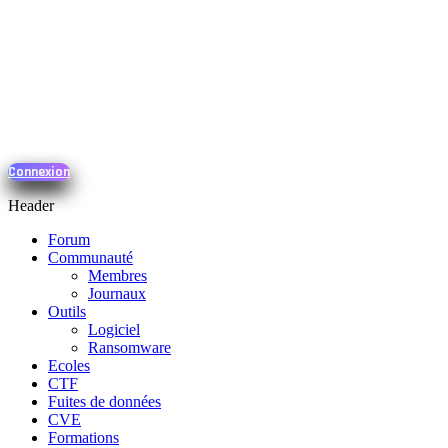
Connexion
Header
Forum
Communauté
Membres
Journaux
Outils
Logiciel
Ransomware
Ecoles
CTF
Fuites de données
CVE
Formations