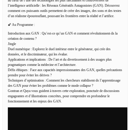
au cœur de l’une des technologies les plus fascinantes et controversées de
l’intelligence artificielle : les Réseaux Génératifs Antagonistes (GAN). Découvrez
comment ces puissants outils permettent de créer des images, des sons et des textes
d’un réalisme époustouflant, poussant les frontières entre la réalité et l’artifice.
🌠 Au Programme :
Introduction aux GAN : Qu’est-ce qu’un GAN et comment révolutionnent-ils la
création de contenu ?
Jingle
Duel numérique : Explorez le duel intérieur entre le générateur, qui crée des
données, et le discriminateur, qui les évalue.
Applications et implications : De l’art et du divertissement à des usages plus
pragmatiques comme la médecine et l’architecture.
Défis éthiques : Face aux capacités impressionnantes des GAN, quelles précautions
prendre pour éviter les dérives ?
Techniques d’optimisation : Comment les chercheurs stabilisent-ils l’apprentissage
des GAN pour éviter les problèmes comme le mode collapse ?
Gontran et Qaya vous guident à travers cette exploration, ponctuée de discussions
engageantes et d’illustrations concrètes, pour comprendre en profondeur le
fonctionnement et les enjeux des GAN.