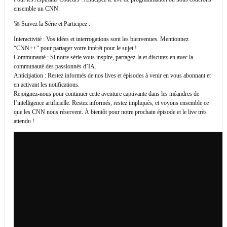
ensemble un CNN.
🚀 Suivez la Série et Participez :
Interactivité : Vos idées et interrogations sont les bienvenues. Mentionnez
“CNN++” pour partager votre intérêt pour le sujet !
Communauté : Si notre série vous inspire, partagez-la et discutez-en avec la
communauté des passionnés d’IA.
Anticipation : Restez informés de nos lives et épisodes à venir en vous abonnant et
en activant les notifications.
Rejoignez-nous pour continuer cette aventure captivante dans les méandres de
l’intelligence artificielle. Restez informés, restez impliqués, et voyons ensemble ce
que les CNN nous réservent. À bientôt pour notre prochain épisode et le live très
attendu !