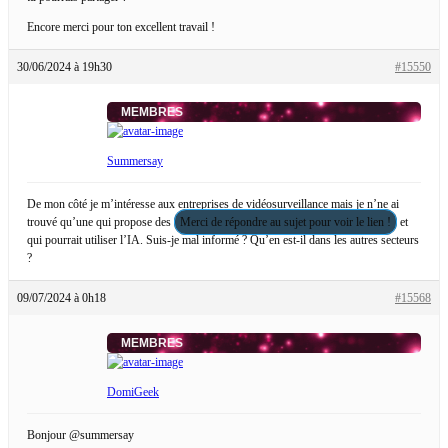
Encore merci pour ton excellent travail !
30/06/2024 à 19h30
#15550
MEMBRES
Summersay
De mon côté je m’intéresse aux entreprises de vidéosurveillance mais je n’ne ai
trouvé qu’une qui propose des
Merci de répondre au sujet pour voir le lien !
et
qui pourrait utiliser l’IA. Suis-je mal informé ? Qu’en est-il dans les autres secteurs
?
09/07/2024 à 0h18
#15568
MEMBRES
DomiGeek
Bonjour @summersay