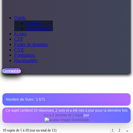
Outils
Logiciel
Ransomware
Ecoles
CTF
Fuites de données
CVE
Formations
Hacktualités
Connexion
Nombre de Vues :
1 671
Ce sujet contient 10 réponses, 2 voix et a été mis à jour pour la dernière fois
il y a 2 années et 1 mois
par
DomiGeek
10 sujets de 1 à 10 (sur un total de 11)
1
2
→