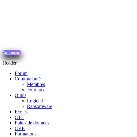
Connexion
Header
Forum
Communauté
Membres
Journaux
Outils
Logiciel
Ransomware
Ecoles
CTF
Fuites de données
CVE
Formations