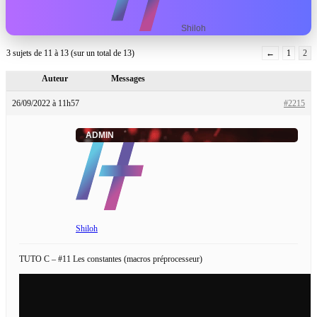
Shiloh
3 sujets de 11 à 13 (sur un total de 13)
←
1
2
Auteur
Messages
26/09/2022 à 11h57
#2215
ADMIN
Shiloh
TUTO C – #11 Les constantes (macros préprocesseur)