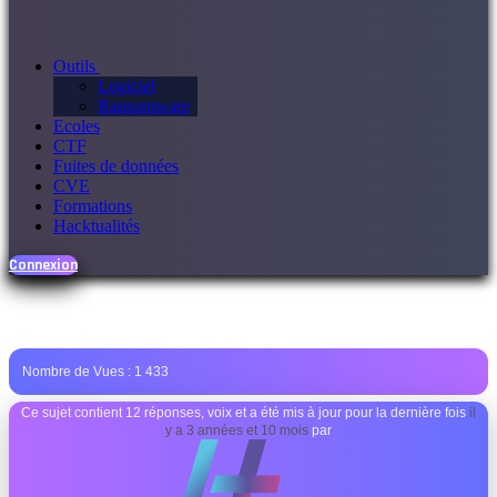
Outils
Logiciel
Ransomware
Ecoles
CTF
Fuites de données
CVE
Formations
Hacktualités
Connexion
Nombre de Vues :
1 433
Ce sujet contient 12 réponses, voix et a été mis à jour pour la dernière fois
il
y a 3 années et 10 mois
par