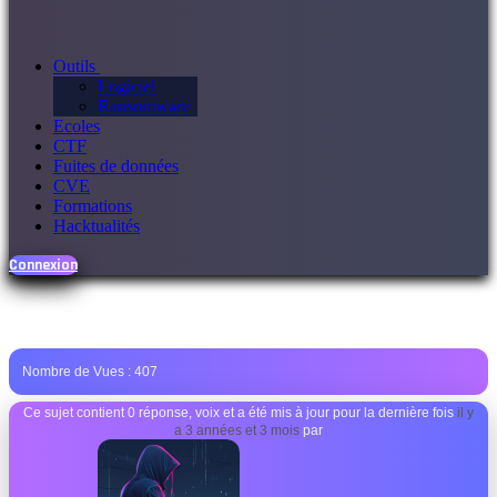
Outils
Logiciel
Ransomware
Ecoles
CTF
Fuites de données
CVE
Formations
Hacktualités
Connexion
Nombre de Vues :
407
Ce sujet contient 0 réponse, voix et a été mis à jour pour la dernière fois
il y
a 3 années et 3 mois
par