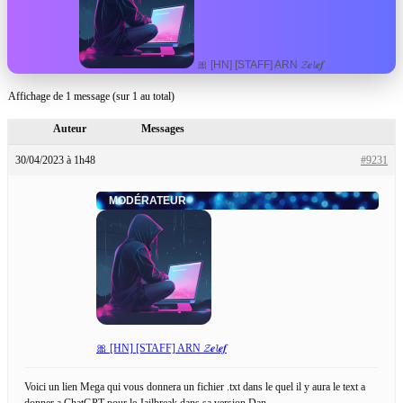
🎀 [HN] [STAFF] ARN 𝓩𝒆𝓵𝒆𝒇
Affichage de 1 message (sur 1 au total)
Auteur
Messages
30/04/2023 à 1h48
#9231
MODÉRATEUR
🎀 [HN] [STAFF] ARN 𝓩𝒆𝓵𝒆𝒇
Voici un lien Mega qui vous donnera un fichier .txt dans le quel il y aura le text a