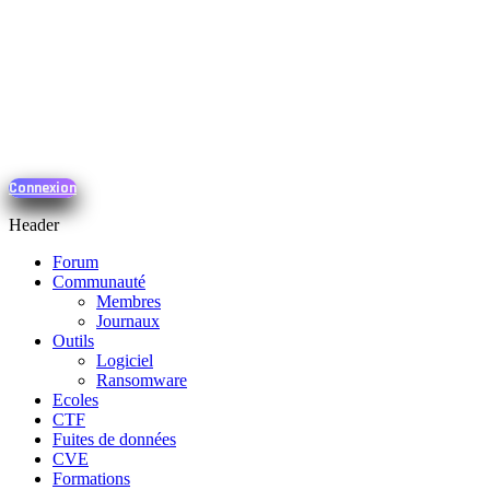
Connexion
Header
Forum
Communauté
Membres
Journaux
Outils
Logiciel
Ransomware
Ecoles
CTF
Fuites de données
CVE
Formations