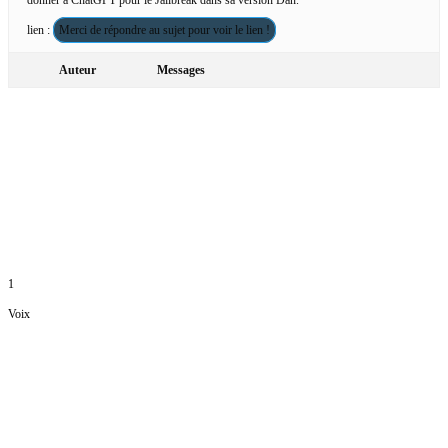
donner a ChatGPT pour le Jailbreak dans sa version Dan.
lien :
Merci de répondre au sujet pour voir le lien !
Auteur
Messages
1
Voix