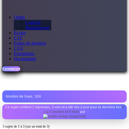
Outils
Logiciel
Ransomware
Ecoles
CTF
Fuites de données
CVE
Formations
Hacktualités
Connexion
Nombre de Vues :
324
Ce sujet contient 2 réponses, 3 voix et a été mis à jour pour la dernière fois
il
y a 3 années et 9 mois
par
[supprimé]
3 sujets de 1 à 3 (sur un total de 3)