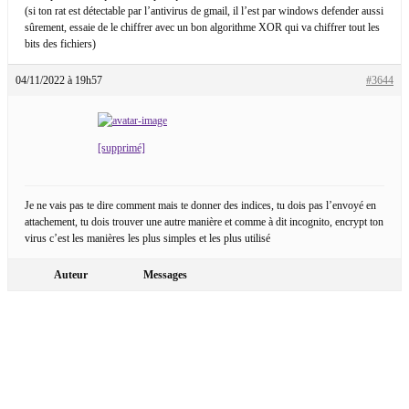
(si ton rat est détectable par l’antivirus de gmail, il l’est par windows defender aussi
sûrement, essaie de le chiffrer avec un bon algorithme XOR qui va chiffrer tout les
bits des fichiers)
04/11/2022 à 19h57
#3644
[supprimé]
Je ne vais pas te dire comment mais te donner des indices, tu dois pas l’envoyé en
attachement, tu dois trouver une autre manière et comme à dit incognito, encrypt ton
virus c’est les manières les plus simples et les plus utilisé
Auteur
Messages