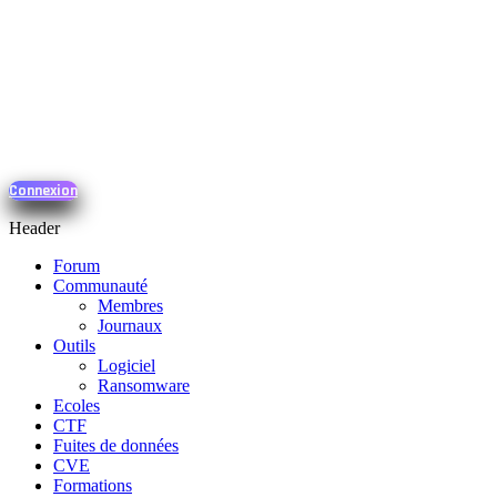
Connexion
Header
Forum
Communauté
Membres
Journaux
Outils
Logiciel
Ransomware
Ecoles
CTF
Fuites de données
CVE
Formations