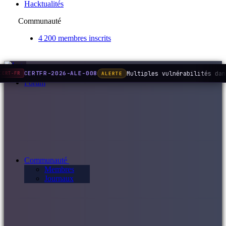
Hacktualités
Communauté
4 200 membres inscrits
Multiples vulnérabilités dan
CERTFR-2026-ALE-008
ALERTE
CERT-FR
Forum
Communauté
Membres
Journaux