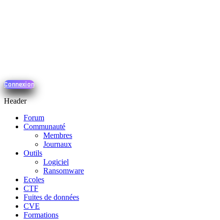
Connexion
Header
Forum
Communauté
Membres
Journaux
Outils
Logiciel
Ransomware
Ecoles
CTF
Fuites de données
CVE
Formations