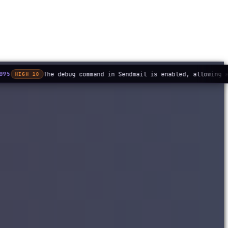
The debug command in Sendmail is enabled, allowing a
095
HIGH 10