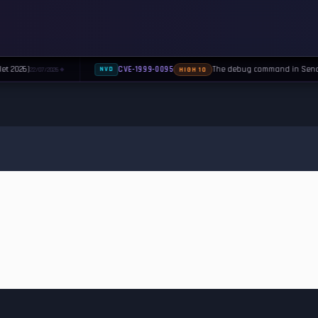
et 2026)
The debug command in Sendma
CVE-1999-0095
22/07/2026
NVD
HIGH 10
◆