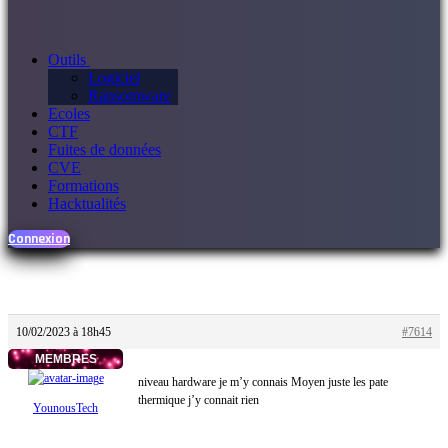
Outils
Logiciel
Ransomware
Ecoles
CTF
Fuites de données
CVE
Formations
Hacktualités
Connexion
10/02/2023 à 18h45
#7614
MEMBRES
niveau hardware je m’y connais Moyen juste les pate
thermique j’y connait rien
YounousTech