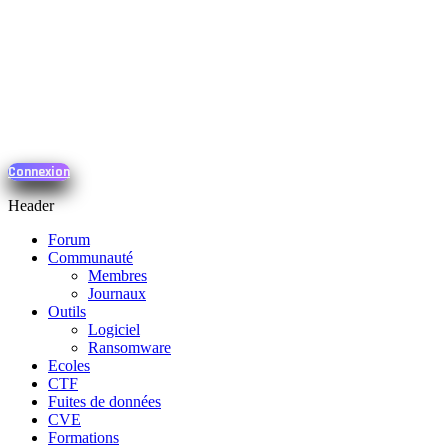
Connexion
Header
Forum
Communauté
Membres
Journaux
Outils
Logiciel
Ransomware
Ecoles
CTF
Fuites de données
CVE
Formations