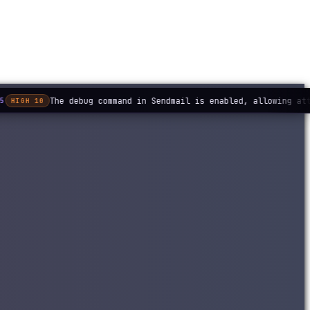
The debug command in Sendmail is enabled, allowing att
5
HIGH 10