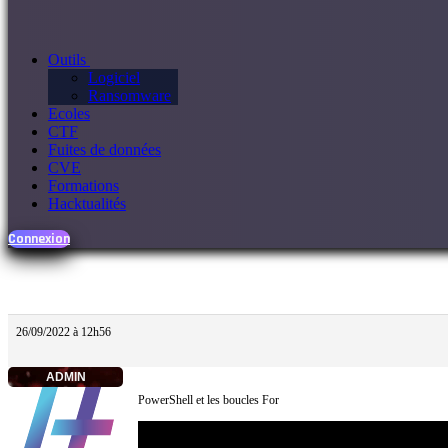
Outils
Logiciel
Ransomware
Ecoles
CTF
Fuites de données
CVE
Formations
Hacktualités
Connexion
26/09/2022 à 12h56
ADMIN
PowerShell et les boucles For