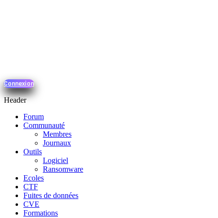
Connexion
Header
Forum
Communauté
Membres
Journaux
Outils
Logiciel
Ransomware
Ecoles
CTF
Fuites de données
CVE
Formations