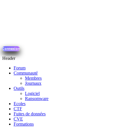
Connexion
Header
Forum
Communauté
Membres
Journaux
Outils
Logiciel
Ransomware
Ecoles
CTF
Fuites de données
CVE
Formations