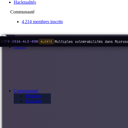
Hacktualités
Communauté
4 214 membres inscrits
Multiples vulnérabilités dans Microso
RTFR-2026-ALE-008
ALERTE
Forum
Communauté
Membres
Journaux