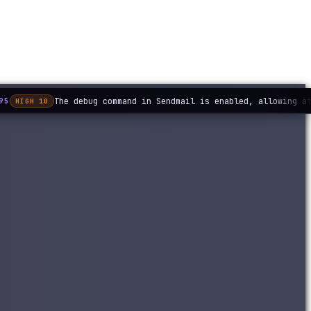
The debug command in Sendmail is enabled, allowing at
95
HIGH 10