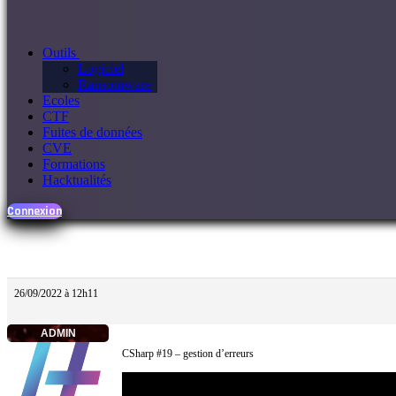
Outils
Logiciel
Ransomware
Ecoles
CTF
Fuites de données
CVE
Formations
Hacktualités
Connexion
26/09/2022 à 12h11
ADMIN
CSharp #19 – gestion d’erreurs