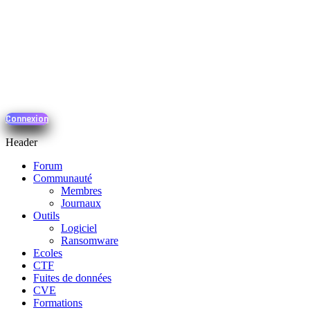
Connexion
Header
Forum
Communauté
Membres
Journaux
Outils
Logiciel
Ransomware
Ecoles
CTF
Fuites de données
CVE
Formations