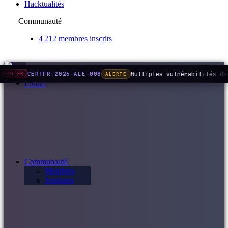
Hacktualités
Communauté
4 212 membres inscrits
Multiples vulnérabilités da
CERTFR-2026-ALE-008
ALERTE
CERT-FR
Forum
Communauté
Membres
Journaux