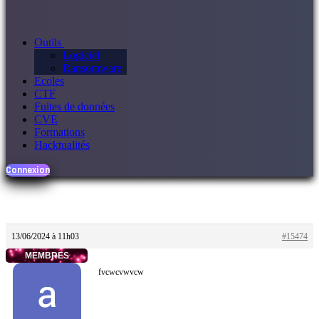
Outils
Logiciel
Ransomware
Ecoles
CTF
Fuites de données
CVE
Formations
Hacktualités
Connexion
13/06/2024 à 11h03
#15474
MEMBRES
fvcwcvwvcw