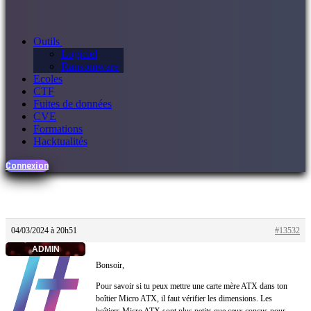
Outils
Logiciel
Ransomware
Ecoles
CTF
Fuites de données
CVE
Formations
Hacktualités
Connexion
04/03/2024 à 20h51
#13532
ADMIN
Bonsoir,
Pour savoir si tu peux mettre une carte mère ATX dans ton
boîtier Micro ATX, il faut vérifier les dimensions. Les