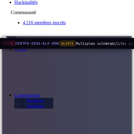
Hacktualités
Communauté
4 216 membres inscrits
Multiples vulnérabilités da
CERTFR-2026-ALE-008
ALERTE
CERT-FR
Forum
Communauté
Membres
Journaux