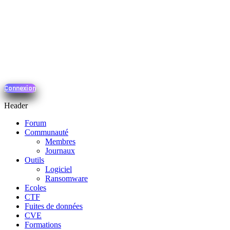
Connexion
Header
Forum
Communauté
Membres
Journaux
Outils
Logiciel
Ransomware
Ecoles
CTF
Fuites de données
CVE
Formations