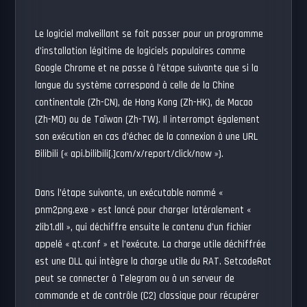
Le logiciel malveillant se fait passer pour un programme
d’installation légitime de logiciels populaires comme
Google Chrome et ne passe à l’étape suivante que si la
langue du système correspond à celle de la Chine
continentale (Zh-CN), de Hong Kong (Zh-HK), de Macao
(Zh-MO) ou de Taïwan (Zh-TW). Il interrompt également
son exécution en cas d’échec de la connexion à une URL
Bilibili (« api.bilibili[.]com/x/report/click/now »).
Dans l’étape suivante, un exécutable nommé «
pnm2png.exe » est lancé pour charger latéralement «
zlib1.dll », qui déchiffre ensuite le contenu d’un fichier
appelé « qt.conf » et l’exécute. La charge utile déchiffrée
est une DLL qui intègre la charge utile du RAT. SetcodeRat
peut se connecter à Telegram ou à un serveur de
commande et de contrôle (C2) classique pour récupérer