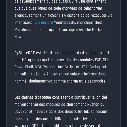
de développement ou des outils OSINT, ne contiennent
que quelques lignes de code chargées de télécharger
silencieusement un fichier HTA distant et de l’exécuter via
‘mshta.exe’ »,
a déclaré
Yonatan Edri, chercheur chez
Morphisec, dans un rapport partagé avec The Hacker
News.
PyStoreRAT est décrit comme un implant « modulaire et
multi-étapes » capable d’exécuter des modules EXE, DLL,
PowerShell, MSI, Python, JavaScript et HTA. Ce logiciel
malveillant déploie également un voleur d’informations
nommé Rhadamanthys comme charge utile secondaire.
Les chaînes d’attaque consistent à distribuer le logiciel
malveillant via des modules de chargement Python ou
JavaScript intégrés dans des dépôts GitHub se faisant
passer pour des outils OSINT, des bots DeFi, des
wrappers GPT et des utilitaires à thème de sécurité