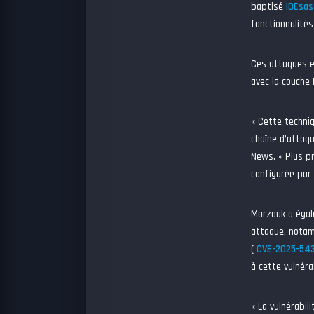
baptisé
IDEsas
fonctionnalité
Ces attaques ex
avec la couche 
« Cette techniq
chaîne d’attaqu
News. « Plus pr
configurée par l
Marzouk a égal
attaque, notam
(
CVE-2025-54
à cette vulnéra
« La vulnérabil