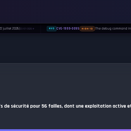
uillet 2026)
The debug command in Sen
CVE-1999-0095
22/07/2026
NVD
HIGH 10
◆
s de sécurité pour 56 failles, dont une exploitation active e