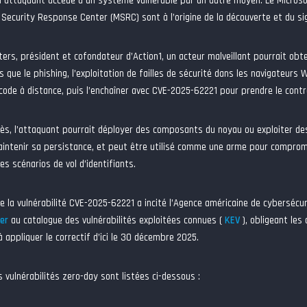
n attaquant accède à un système vulnérable par un autre moyen. Le Microsof
 Security Response Center (MSRC) sont à l’origine de la découverte et du sig
ers, président et cofondateur d’Action1, un acteur malveillant pourrait obte
 que le phishing, l’exploitation de failles de sécurité dans les navigateurs 
code à distance, puis l’enchaîner avec CVE-2025-62221 pour prendre le contrô
cès, l’attaquant pourrait déployer des composants du noyau ou exploiter des
intenir sa persistance, et peut être utilisé comme une arme pour comprome
es scénarios de vol d’identifiants.
de la vulnérabilité CVE-2025-62221 a incité l’Agence américaine de cybersécu
er
au catalogue des vulnérabilités exploitées connues (
KEV
), obligeant les 
à appliquer le correctif d’ici le 30 décembre 2025.
 vulnérabilités zero-day sont listées ci-dessous :