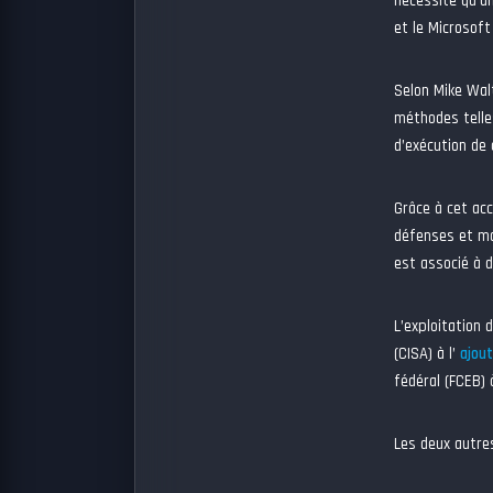
nécessite qu’u
et le Microsoft
Selon Mike Walt
méthodes telles
d’exécution de 
Grâce à cet ac
défenses et ma
est associé à d
L’exploitation 
(CISA) à l’
ajout
fédéral (FCEB) 
Les deux autres