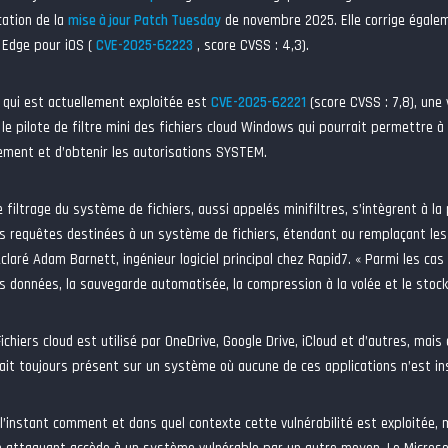
cation de la
mise à jour Patch Tuesday
de novembre 2025. Elle corrige égalem
 Edge pour iOS (
CVE-2025-62223
, score CVSS : 4,3).
é qui est actuellement exploitée est
CVE-2025-62221
(score CVSS : 7,8), une v
 le pilote de filtre mini des fichiers cloud Windows qui pourrait permettre à
lement et d’obtenir les autorisations SYSTEM.
e filtrage du système de fichiers, aussi appelés minifiltres, s’intègrent à la 
s requêtes destinées à un système de fichiers, étendant ou remplaçant les f
éclaré Adam Barnett, ingénieur logiciel principal chez Rapid7. « Parmi les cas 
 données, la sauvegarde automatisée, la compression à la volée et le stock
 Fichiers cloud est utilisé par OneDrive, Google Drive, iCloud et d’autres, ma
ait toujours présent sur un système où aucune de ces applications n’est ins
l’instant comment et dans quel contexte cette vulnérabilité est exploitée, 