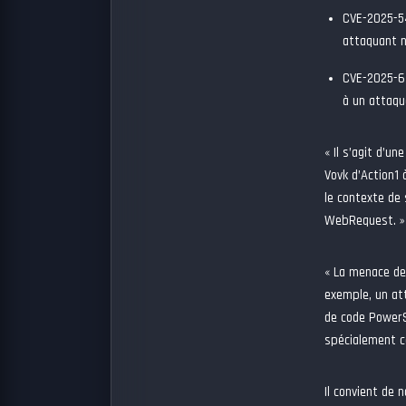
CVE-2025-5
attaquant n
CVE-2025-6
à un attaqu
« Il s’agit d’u
Vovk d’Action1 
le contexte de 
WebRequest. »
« La menace de
exemple, un att
de code PowerS
spécialement co
Il convient de 