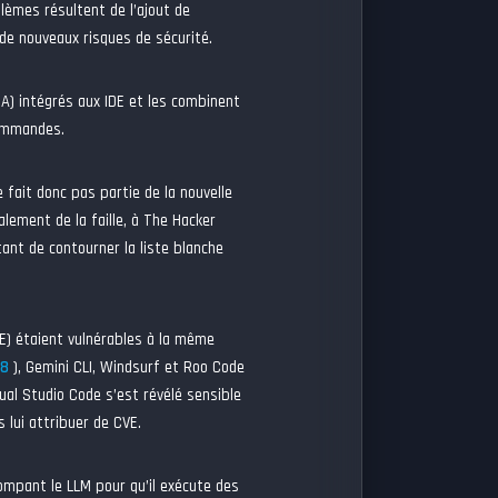
lèmes résultent de l’ajout de
de nouveaux risques de sécurité.
(IA) intégrés aux IDE et les combinent
commandes.
e fait donc pas partie de la nouvelle
alement de la faille, à The Hacker
ant de contourner la liste blanche
E) étaient vulnérables à la même
58
), Gemini CLI, Windsurf et Roo Code
ual Studio Code s’est révélé sensible
s lui attribuer de CVE.
rompant le LLM pour qu’il exécute des