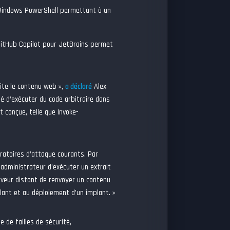
 Windows PowerShell permettant à un
 GitHub Copilot pour JetBrains permet
aite le contenu web »,
a déclaré
Alex
é d’exécuter du code arbitraire dans
 conçue, telle que Invoke-
ratoires d’attaque courants. Par
 administrateur d’exécuter un extrait
veur distant de renvoyer un contenu
llant et au déploiement d’un implant. »
 de failles de sécurité,