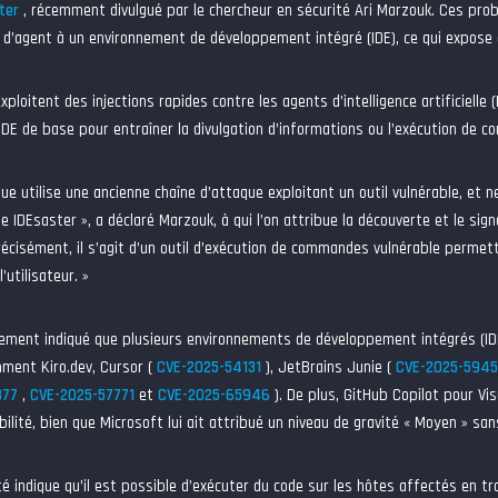
ter
, récemment divulgué par le chercheur en sécurité Ari Marzouk. Ces prob
s d’agent à un environnement de développement intégré (IDE), ce qui expose 
ploitent des injections rapides contre les agents d’intelligence artificielle 
IDE de base pour entraîner la divulgation d’informations ou l’exécution de 
ue utilise une ancienne chaîne d’attaque exploitant un outil vulnérable, et n
e IDEsaster », a déclaré Marzouk, à qui l’on attribue la découverte et le sign
écisément, il s’agit d’un outil d’exécution de commandes vulnérable permett
’utilisateur. »
ement indiqué que plusieurs environnements de développement intégrés (ID
ment Kiro.dev, Cursor (
CVE-2025-54131
), JetBrains Junie (
CVE-2025-594
377
,
CVE-2025-57771
et
CVE-2025-65946
). De plus, GitHub Copilot pour Vis
bilité, bien que Microsoft lui ait attribué un niveau de gravité « Moyen » san
ité indique qu’il est possible d’exécuter du code sur les hôtes affectés en t