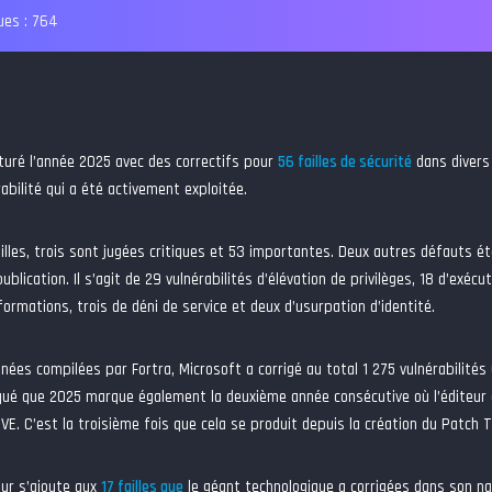
es :
764
turé l’année 2025 avec des correctifs pour
56 failles de sécurité
dans divers
abilité qui a été activement exploitée.
illes, trois sont jugées critiques et 53 importantes. Deux autres défauts ét
blication. Il s’agit de 29 vulnérabilités d’élévation de privilèges, 18 d’exécu
nformations, trois de déni de service et deux d’usurpation d’identité.
nées compilées par Fortra, Microsoft a corrigé au total 1 275 vulnérabilité
iqué que 2025 marque également la deuxième année consécutive où l’éditeur
CVE. C’est la troisième fois que cela se produit depuis la création du Patch 
our s’ajoute aux
17 failles que
le géant technologique a corrigées dans son n