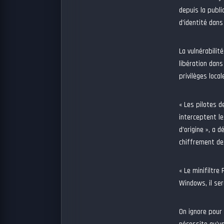
depuis la publi
d’identité dans
La vulnérabilit
libération dans
privilèges loca
« Les pilotes d
interceptent le
d’origine », a d
chiffrement des
« Le minifiltre
Windows, il ser
On ignore pour 