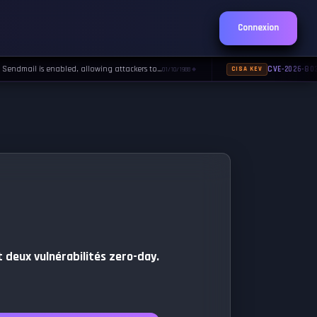
Connexion
dmail is enabled, allowing attackers to…
CVE-2026-8037
01/10/1988
CISA KEV
◆
t deux vulnérabilités zero-day.