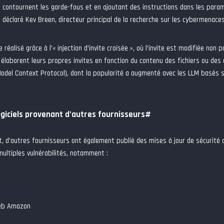
contournent les garde-fous et en ajoutant des instructions dans les para
, a déclaré Kev Breen, directeur principal de la recherche sur les cybermenac
 réalisé grâce à l’« injection d’invite croisée », où l’invite est modifiée non p
élaborent leurs propres invites en fonction du contenu des fichiers ou des
odel Context Protocol), dont la popularité a augmenté avec les LLM basés s
ogiciels provenant d’autres fournisseurs
#
t, d’autres fournisseurs ont également publié des mises à jour de sécurité 
multiples vulnérabilités, notamment :
eb Amazon