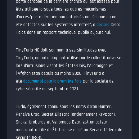
porte dérobée de la dernière chance qui est laissée pour
être utilisée lorsque tous les autres mécanismes
d’accès/porte dérobée non autorisés ont échoué ou ont
été détectés sur les systèmes infectés”, a
déclaré
Cisco
Talos dans un rapport technique. publié aujourd’hui.
TinyTurla-NG doit son nom à ses similitudes avec
TinyTurla, un autre implant utilisé par le collectif adverse
lors d’intrusions visant les États-Unis, l’Allemagne et
l’Afghanistan depuis au moins 2020. TinyTurla a
été
documenté pour la première fois
par la société de
cybersécurité en septembre 2021.
Turla, également connu sous les noms d’Iron Hunter,
Pensive Ursa, Secret Blizzard (anciennement Krypton),
Snake, Uroburos et Venomous Bear, est un acteur
menaçant affilié à l’État russe et lié au Service fédéral de
sécurité (FSB).