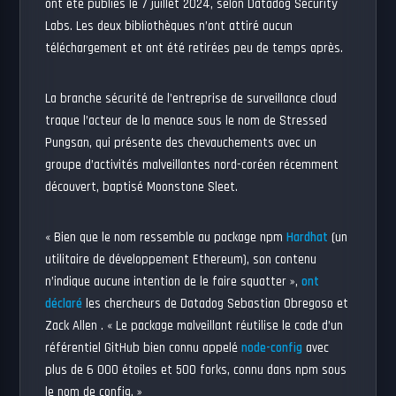
ont été publiés le 7 juillet 2024, selon Datadog Security
Labs. Les deux bibliothèques n’ont attiré aucun
téléchargement et ont été retirées peu de temps après.
La branche sécurité de l’entreprise de surveillance cloud
traque l’acteur de la menace sous le nom de Stressed
Pungsan, qui présente des chevauchements avec un
groupe d’activités malveillantes nord-coréen récemment
découvert, baptisé Moonstone Sleet.
« Bien que le nom ressemble au package npm
Hardhat
(un
utilitaire de développement Ethereum), son contenu
n’indique aucune intention de le faire squatter »,
ont
déclaré
les chercheurs de Datadog Sebastian Obregoso et
Zack Allen . « Le package malveillant réutilise le code d’un
référentiel GitHub bien connu appelé
node-config
avec
plus de 6 000 étoiles et 500 forks, connu dans npm sous
le nom de config. »