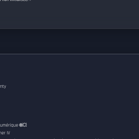
t
unty
Numérique 🌐💥
her IV