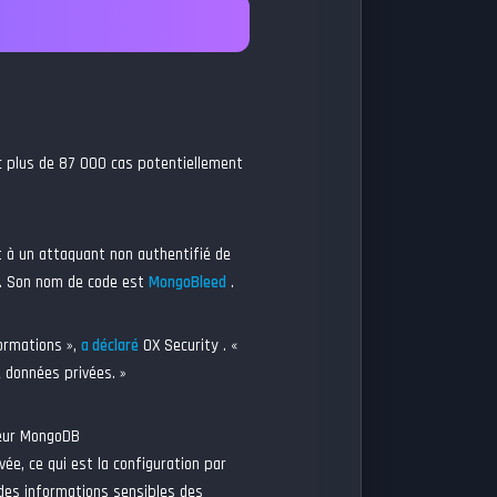
c plus de 87 000 cas potentiellement
t à un attaquant non authentifié de
B. Son nom de code est
MongoBleed
.
formations »,
a déclaré
OX Security . «
 données privées. »
veur MongoDB
ée, ce qui est la configuration par
 des informations sensibles des