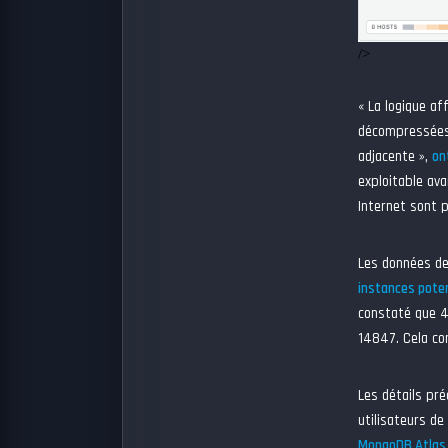
/>
« La logique af
décompressées,
adjacente »,
on
exploitable ava
Internet sont p
Les données de 
instances pote
constaté que 4
14847. Cela co
Les détails pré
utilisateurs de
MongoDB Atlas