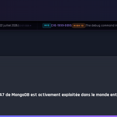
juillet 2026)
The debug command in Se
CVE-1999-0095
22/07/2026
NVD
HIGH 10
◆
847 de MongoDB est activement exploitée dans le monde ent