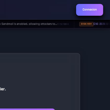
Connexion
ndmail is enabled, allowing attackers to…
CVE-2026-803
01/10/1988
CISA KEV
◆
ier.