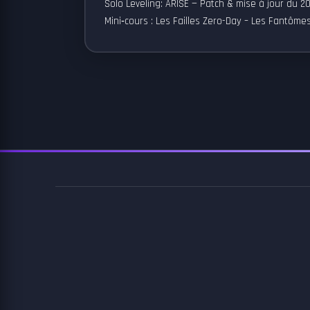
Solo Leveling: ARISE — Patch & mise à jour du 
Mini‑cours : Les Failles Zero-Day – Les Fantôm