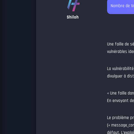
Nombre de Vu
Shiloh
Une faille de 
vulnérables ide
La vulnérabilit
divulguer à di
« Une faille d
En envoyant de
Le problème pr
(« message_comp
défaut. L’explo