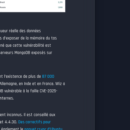
ngueur réelle des données
s d’exposer de la mémoire du tas
né que cette vulnérabilité est
es serveurs MongoDB exposés sur
nt l’existence de plus de
87 000
 Allemagne, en Inde et en France. Wiz a
vulnérable à la faille CVE-2025-
nternes.
nt inconnus. Il est conseillé aux
 et 4.4.30.
Des correctifs pour
e également le
paquet rsync d’Ubuntu
,