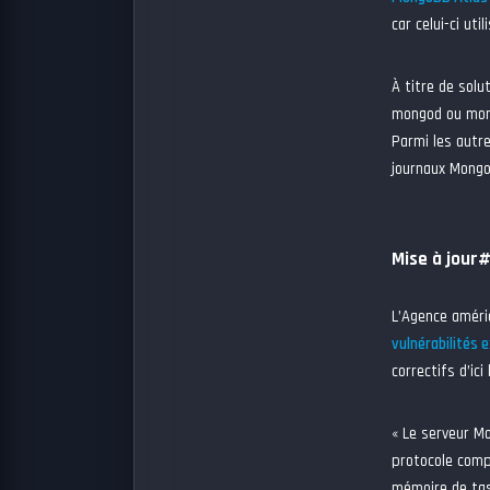
car celui-ci utili
À titre de sol
mongod ou mong
Parmi les autre
journaux Mongo
Mise à jour
L’Agence améri
vulnérabilités 
correctifs d’ici
« Le serveur M
protocole compr
mémoire de tas 