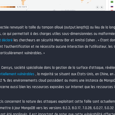
fectée renvoyait la taille du tampon alloué (output.length()) au lieu de la lo
 ce qui permettait à des charges utiles sous-dimensionnées ou malformée
t déclaré
les chercheurs en sécurité Merav Bar et Amitai Cohen . « Étant don
nt l’authentification et ne nécessite aucune interaction de l’utilisateur, l
articulièrement vulnérables. »
Censys, société spécialisée dans la gestion de la surface d’attaque, révèle
ntiellement vulnérables
, la majorité se situant aux États-Unis, en Chine, en
2 % des environnements cloud possèdent au moins une instance de MongoDB 
ncerne aussi bien les ressources exposées sur Internet que les ressources i
cis concernant la nature des attaques exploitant cette faille sont actuelleme
 mettre à jour MongoDB vers les versions 8.2.3, 8.0.17, 7.0.28, 6.0.27, 5.0.32
ont été appliqués. Il est important de noter que cette vulnérabilité affect