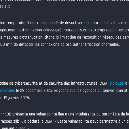
se zlib.
ution temporaire, il est recommandé de désactiver la compression zlib sur 
os avec l’option networkMessageCompressors ou net.compression.compresso
s mesures d’atténuation, citons la limitation de l’exposition réseau des se
DB afin de détecter les connexions de pré-authentification anormales.
#
caine de cybersécurité et de sécurité des infrastructures (CISA)
a ajouté
la
exploitées
le 29 décembre 2025, exigeant que les agences du pouvoir exécutif 
 le 19 janvier 2026.
ongoDB présente une vulnérabilité liée à une incohérence du paramètre de l
essés zlib », a déclaré la CISA. « Cette vulnérabilité peut permettre à un cli
non initialisée. »