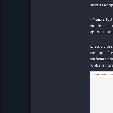
serveurs Mongo
« Même si l’att
données, et que
ajouté OX Secur
La société de s
messages résea
malformés pour 
valides ni inter