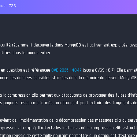
es :
736
sécurité récemment découverte dans MongoDB est activement exploitée, ave
ntifiés dans le monde entier.
é en question est référencée
CVE-2025-14847
(score CVSS : 8,7). Elle perme
stance des données sensibles stockées dans la mémoire du serveur MongoD
ans la compression zlib permet aux attaquants de provoquer des fuites d’in
s paquets réseau malformés, un attaquant peut extraire des fragments de
ovient de l’implémentation de la décompression des messages zlib du ser
ressor_zlib.cpp »). Il affecte les instances où la compression zlib est activ
itation réussie de cette faille pourrait permettre à un attaquant d’extraire