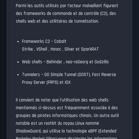
Parmi les outils utilisés par l’acteur malveillant figurent
des frameworks de commande et de contrôle (C2), des
shells web et des utilitaires de tunnelisation.
Frameworks C2 –
Cobalt
Strike
,
VShell
,
Havoc
,
Sliver
et
SparkRAT
Web shells –
Behinder
,
neo-reGeorg
et
Godzilla
Tunnelers – GO Simple Tunnel (GOST), Fast Reverse
Proxy Server (FRPS) et IOX
Il convient de noter que l’utilisation des web shells
mentionnés ci-dessus est fréquemment associée à des
groupes de pirates informatiques chinois. Un autre outil
notable est un rootkit du noyau Linux nommé
ShadowGuard, qui utilise la technologie eBPF (Extended