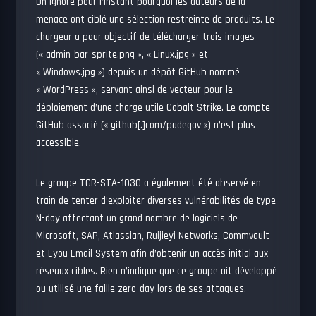
On ignore pour l’instant pourquoi les auteurs de la
menace ont ciblé une sélection restreinte de produits. Le
chargeur a pour objectif de télécharger trois images
(« admin-bar-sprite.png », « Linux.jpg » et
« Windows.jpg ») depuis un dépôt GitHub nommé
« WordPress », servant ainsi de vecteur pour le
déploiement d’une charge utile Cobalt Strike. Le compte
GitHub associé (« github[.]com/padeqav ») n’est plus
accessible.
Le groupe TGR-STA-1030 a également été observé en
train de tenter d’exploiter diverses vulnérabilités de type
N-day affectant un grand nombre de logiciels de
Microsoft, SAP, Atlassian, Ruijieyi Networks, Commvault
et Eyou Email System afin d’obtenir un accès initial aux
réseaux cibles. Rien n’indique que ce groupe ait développé
ou utilisé une faille zero-day lors de ses attaques.