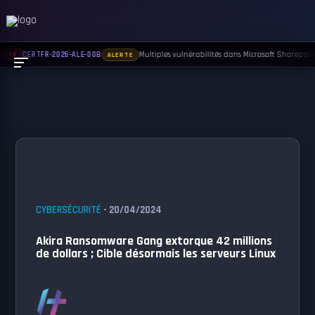
Multiples vulnérabilités dans Microsoft Sharepoint 
CERTFR-2026-ALE-008
T-FR
ALERTE
CYBERSÉCURITÉ
- 20/04/2024
Akira Ransomware Gang extorque 42 millions
de dollars ; Cible désormais les serveurs Linux