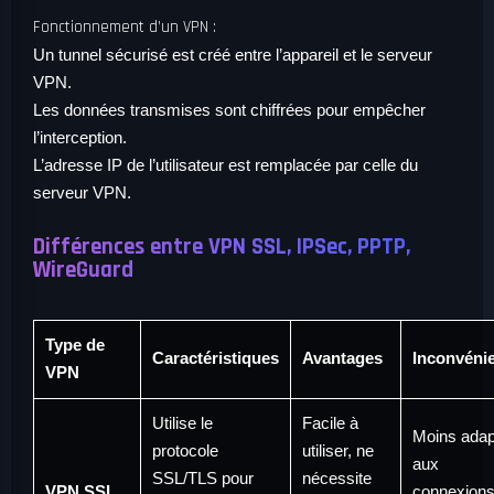
Fonctionnement d’un VPN :
Un tunnel sécurisé est créé entre l’appareil et le serveur
VPN.
Les données transmises sont chiffrées pour empêcher
l’interception.
L’adresse IP de l’utilisateur est remplacée par celle du
serveur VPN.
Différences entre VPN SSL, IPSec, PPTP,
WireGuard
Type de
Caractéristiques
Avantages
Inconvéni
VPN
Utilise le
Facile à
Moins adap
protocole
utiliser, ne
aux
SSL/TLS pour
nécessite
VPN SSL
connexion