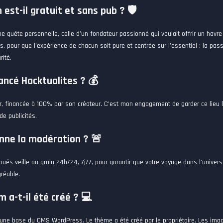
est-il gratuit et sans pub ? 🛡️
une quête personnelle, celle d’un fondateur passionné qui voulait offrir un havr
s, pour que l’expérience de chacun soit pure et centrée sur l’essentiel : la pas
rité.
ncé Hacktualites ? 💰
 financée à 100% par son créateur. C’est mon engagement de garder ce lieu l
de publicités.
nne la modération ? 🚨
és veille au grain 24h/24, 7j/7, pour garantir que votre voyage dans l’univers
gréable.
 a-t-il été créé ? 💻
t une base du CMS WordPress. Le thème a été créé par le propriétaire. Les ima