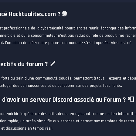
ncé Hacktualites.com ? 🌐
et professionnels de la cybersécurité pourraient se réunir, échanger des infor
mmerciale et où le consommateur n’est pas réduit au rôle de produit, ma reche
at, l’ambition de créer notre propre communauté s’est imposée. Ainsi est né
jectifs du forum ? ✅
ns forts au sein d’une communauté soudée, permettant à tous – experts et débu
artager des connaissances et de collaborer sur des projets fascinants.
té d’avoir un serveur Discord associé au Forum ? 📮
ur enrichir l’expérience des utilisateurs, en agissant comme un lien interactif 
ation rapide, un accès simplifié aux services et permet aux membres de rester
s et discussions en temps réel.