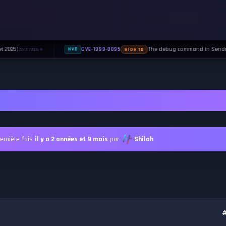
t 2026)
The debug command in Sendmail
CVE-1999-0095
22/07/2026
NVD
HIGH 10
◆
ernière fois
il y a 2 années et 9 mois
par
Shiloh
#