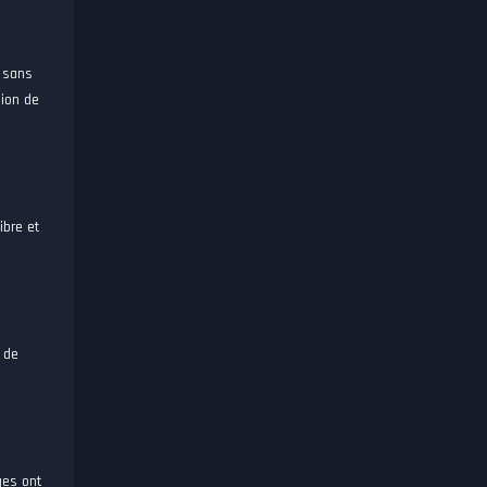
e sans
sion de
ibre et
 de
ges ont