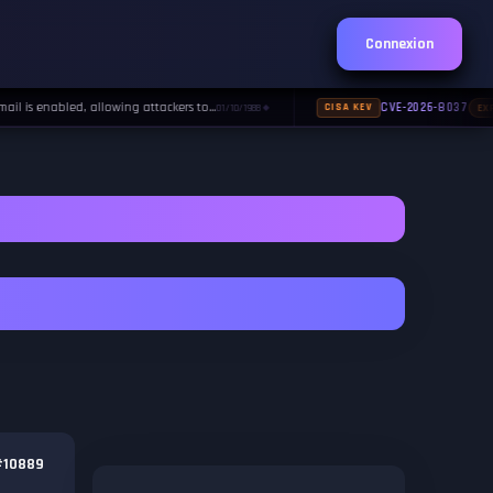
Connexion
 is enabled, allowing attackers to…
CVE-2026-8037
01/10/1988
CISA KEV
EXP
◆
10889