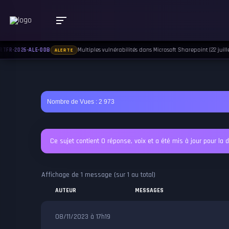
Multiples vulnérabilités dans Microsoft Sharepoint (22 juille
TFR-2026-ALE-008
ALERTE
Nombre de Vues :
2 973
Ce sujet contient 0 réponse, voix et a été mis à jour pour la d
Affichage de 1 message (sur 1 au total)
AUTEUR
MESSAGES
08/11/2023 à 17h19