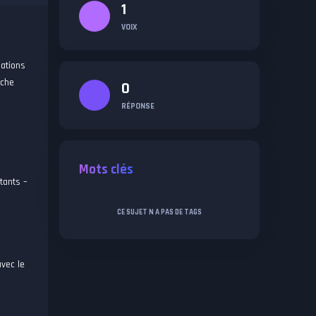
1
VOIX
mations
rche
0
RÉPONSE
Mots clés
tants –
CE SUJET N A PAS DE TAGS
avec le