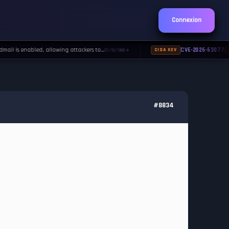
Connexion
il is enabled, allowing attackers to…
CVE-2026-63077
01/10/1988
CISA KEV
◆
#8834