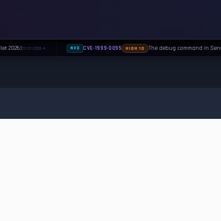
let 2026)
The debug command in Sendma
CVE-1999-0095
22/07/2026
NVD
HIGH 10
◆