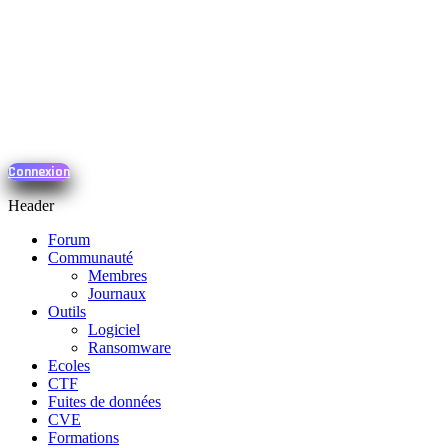
Connexion
Header
Forum
Communauté
Membres
Journaux
Outils
Logiciel
Ransomware
Ecoles
CTF
Fuites de données
CVE
Formations