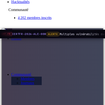
Hacktualités
Communauté
4 202 membres inscrits
Multiples vulnérabilités da
CERTFR-2026-ALE-008
ALERTE
CERT-FR
Forum
Communauté
Membres
Journaux