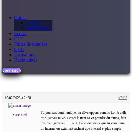
Outils
Logiciel
Ransomware
Ecoles
CTF
Fuites de données
CVE
Formations
Hacktualités
Connexion
10/02/2023 à 2h28
#7437
Tu pourrais communiquer au développeur comme Lomb a dit
[supprimé]
ou si jamais tu veux créer le tient ça va prendre du temps, faut
très bien gérer le C++ ou C# (dépend de ce que tu veux faire,
un internal ou external) sachant que internal et plus simple