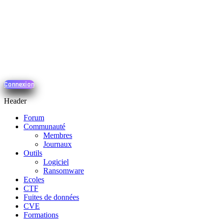
Connexion
Header
Forum
Communauté
Membres
Journaux
Outils
Logiciel
Ransomware
Ecoles
CTF
Fuites de données
CVE
Formations