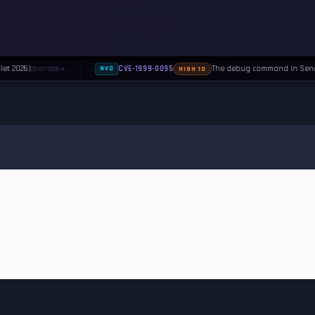
let 2026)
The debug command in Sendma
CVE-1999-0095
22/07/2026
NVD
HIGH 10
◆