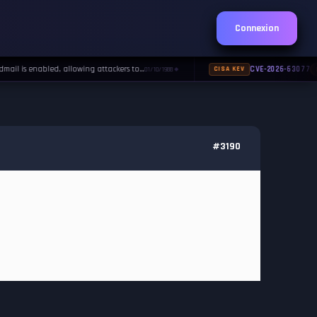
Connexion
il is enabled, allowing attackers to…
CVE-2026-63077
01/10/1988
CISA KEV
◆
#3190