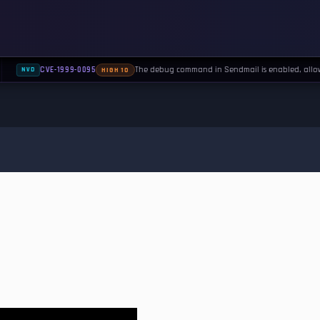
The debug command in Sendmail is enabled, allow
CVE-1999-0095
NVD
HIGH 10