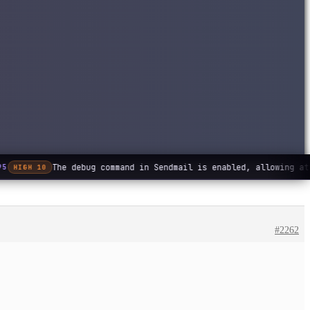
The debug command in Sendmail is enabled, allowing at
5
HIGH 10
#2262