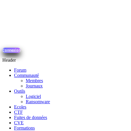
Connexion
Header
Forum
Communauté
Membres
Journaux
Outils
Logiciel
Ransomware
Ecoles
CTF
Fuites de données
CVE
Formations