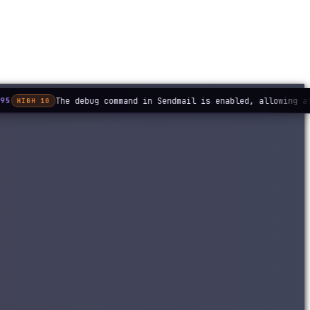
The debug command in Sendmail is enabled, allowing at
95
HIGH 10