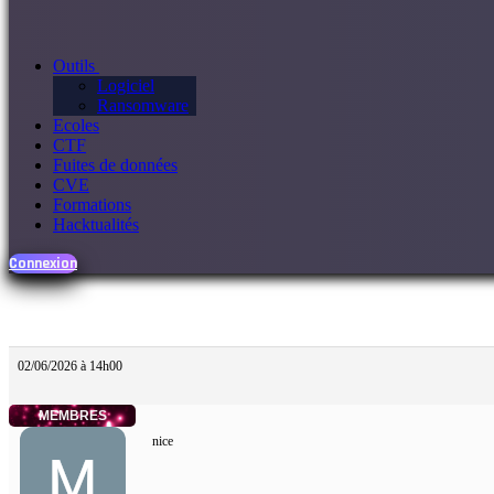
Outils
Logiciel
Ransomware
Ecoles
CTF
Fuites de données
CVE
Formations
Hacktualités
Connexion
02/06/2026 à 14h00
MEMBRES
nice