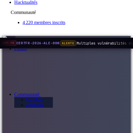
Hacktualités
Communauté
4 220 membres inscrits
Multiples vulnérabilités da
CERTFR-2026-ALE-008
ALERTE
CERT-FR
Forum
Communauté
Membres
Journaux