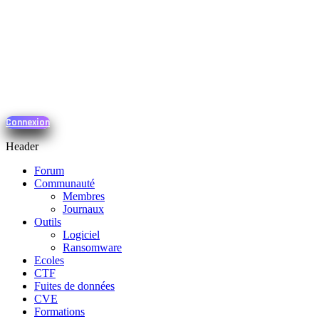
Connexion
Header
Forum
Communauté
Membres
Journaux
Outils
Logiciel
Ransomware
Ecoles
CTF
Fuites de données
CVE
Formations