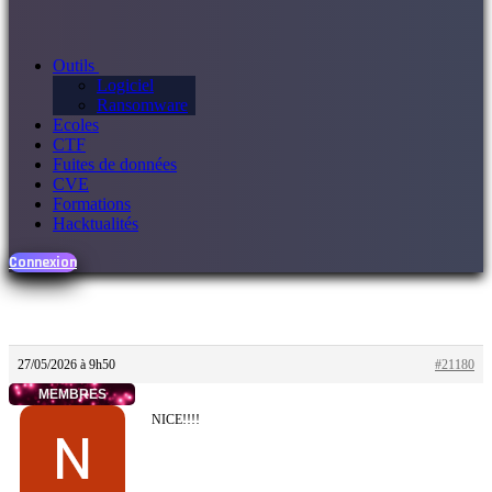
Outils
Logiciel
Ransomware
Ecoles
CTF
Fuites de données
CVE
Formations
Hacktualités
Connexion
27/05/2026 à 9h50
#21180
MEMBRES
NICE!!!!