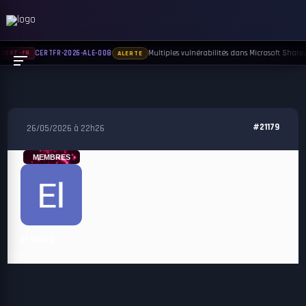
Multiples vulnérabilités dans Microsoft Sharepo
CERTFR-2026-ALE-008
CERT-FR
ALERTE
#21179
26/05/2026 à 22h26
MEMBRES
El Youry
mrc