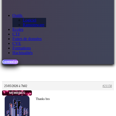
Outils
Logiciel
Ransomware
Ecoles
CTF
Fuites de données
CVE
Formations
Hacktualités
Connexion
25/05/2026 à 7h02
#21158
MEMBRES
Thanks bro