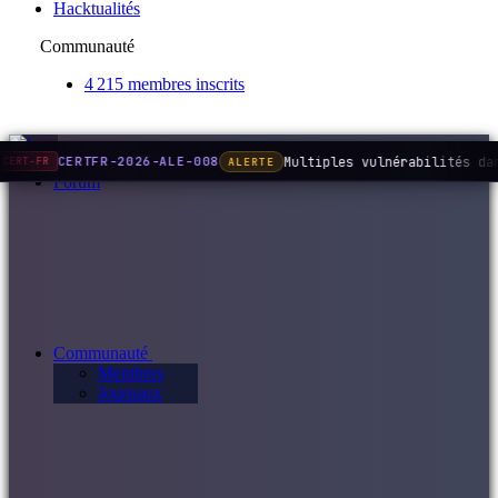
Hacktualités
Communauté
4 215 membres inscrits
Multiples vulnérabilités da
CERTFR-2026-ALE-008
ALERTE
CERT-FR
Forum
Communauté
Membres
Journaux