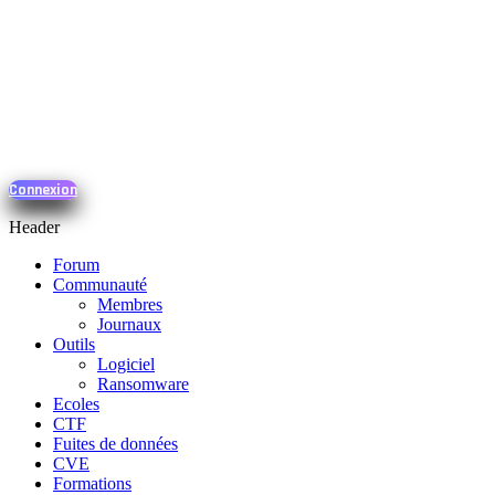
Connexion
Header
Forum
Communauté
Membres
Journaux
Outils
Logiciel
Ransomware
Ecoles
CTF
Fuites de données
CVE
Formations