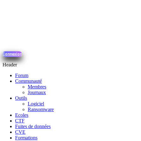
Connexion
Header
Forum
Communauté
Membres
Journaux
Outils
Logiciel
Ransomware
Ecoles
CTF
Fuites de données
CVE
Formations