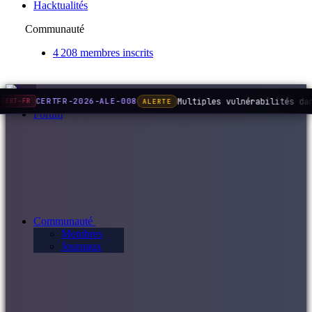
Hacktualités
Communauté
4 208 membres inscrits
Multiples vulnérabilités da
CERTFR-2026-ALE-008
ALERTE
CERT-FR
Forum
Communauté
Membres
Journaux