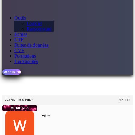
Outils
Logiciel
Ransomware
Ecoles
CTF
Fuites de données
CVE
Formations
Hacktualités
Connexion
22/05/2026 à 19h28
#21117
MEMBRES
sigma