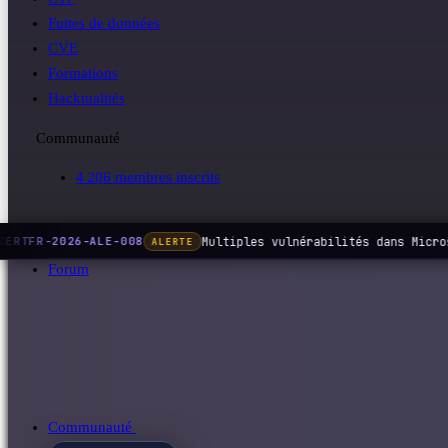
Fuites de données
CVE
Formations
Hacktualités
Communauté
4 206 membres inscrits
Multiples vulnérabilités dans Micros
ERTFR-2026-ALE-008
ALERTE
Forum
Communauté