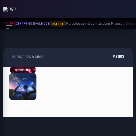
Multiples vulnérabilités dans Microsoft Sharepo
CERTFR-2026-ALE-008
CERT-FR
ALERTE
#21103
21/05/2026 à 14h22
MEMBRES
Gabriel Werts
je veux y jouer !!