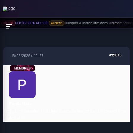
Multiples vulnérabilités dans Microsoft Sharepo
CERTFR-2026-ALE-008
CERT-FR
ALERTE
#21076
18/05/2026 à 19h37
MEMBRES
People Make
¡Gracias, mi salvador! ^^ ¡Estaba buscando una versión sin torrents y me
ayudaste! ^^