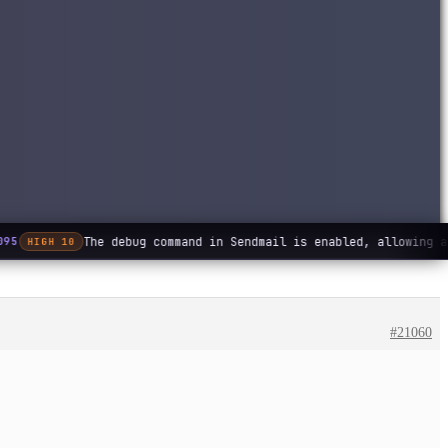
The debug command in Sendmail is enabled, allowing a
095
HIGH 10
#21060