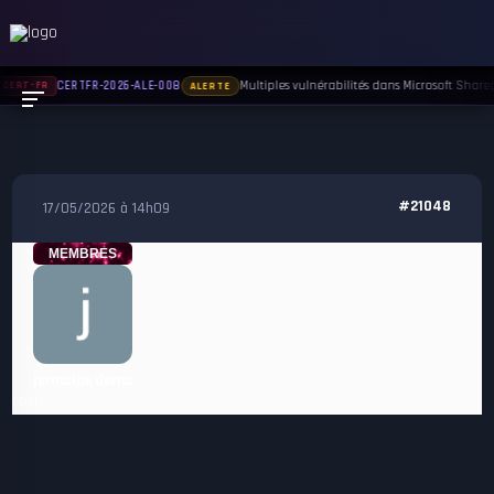
Multiples vulnérabilités dans Microsoft Sharepo
CERTFR-2026-ALE-008
CERT-FR
ALERTE
#21048
17/05/2026 à 14h09
MEMBRES
jermaine derna
cool