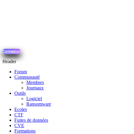
Connexion
Header
Forum
Communauté
Membres
Journaux
Outils
Logiciel
Ransomware
Ecoles
CTF
Fuites de données
CVE
Formations