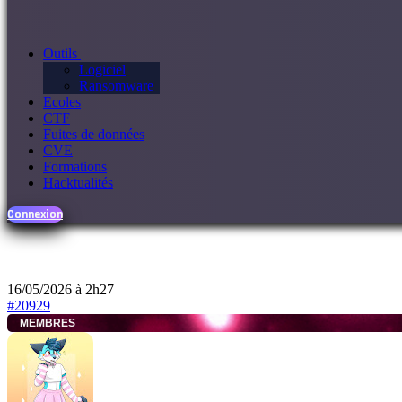
Outils
Logiciel
Ransomware
Ecoles
CTF
Fuites de données
CVE
Formations
Hacktualités
Connexion
16/05/2026 à 2h27
#20929
MEMBRES