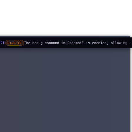
The debug command in Sendmail is enabled, allowing a
95
HIGH 10