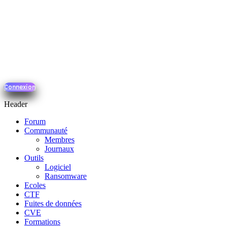
Connexion
Header
Forum
Communauté
Membres
Journaux
Outils
Logiciel
Ransomware
Ecoles
CTF
Fuites de données
CVE
Formations