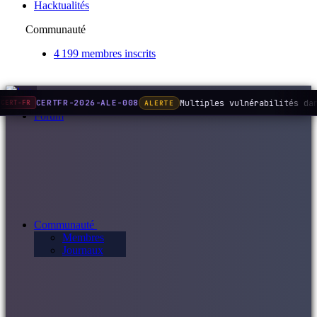
Hacktualités
Communauté
4 199 membres inscrits
Multiples vulnérabilités da
CERTFR-2026-ALE-008
ALERTE
CERT-FR
Forum
Communauté
Membres
Journaux