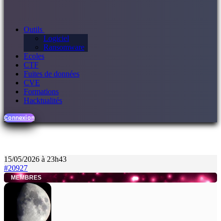
Outils
Logiciel
Ransomware
Ecoles
CTF
Fuites de données
CVE
Formations
Hacktualités
Connexion
15/05/2026 à 23h43
#20927
MEMBRES