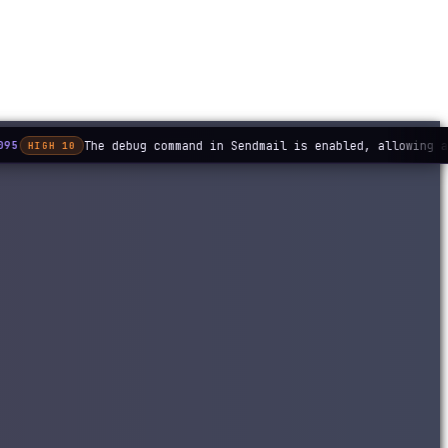
The debug command in Sendmail is enabled, allowing a
95
HIGH 10