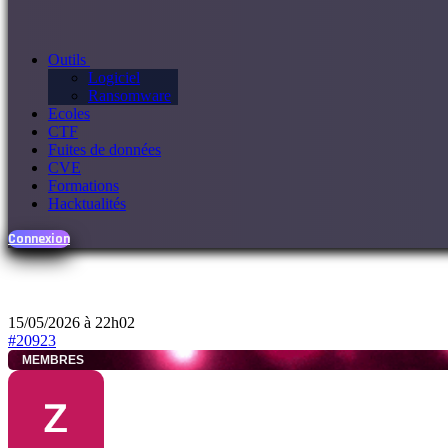
Outils
Logiciel
Ransomware
Ecoles
CTF
Fuites de données
CVE
Formations
Hacktualités
Connexion
15/05/2026 à 22h02
#20923
MEMBRES