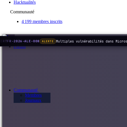
Hacktualités
Communauté
4 199 membres inscrits
Multiples vulnérabilités dans Micros
ERTFR-2026-ALE-008
ALERTE
Forum
Communauté
Membres
Journaux