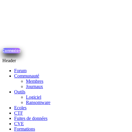
Connexion
Header
Forum
Communauté
Membres
Journaux
Outils
Logiciel
Ransomware
Ecoles
CTF
Fuites de données
CVE
Formations