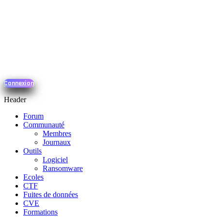
Connexion
Header
Forum
Communauté
Membres
Journaux
Outils
Logiciel
Ransomware
Ecoles
CTF
Fuites de données
CVE
Formations