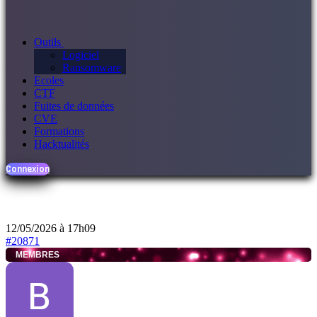
Outils
Logiciel
Ransomware
Ecoles
CTF
Fuites de données
CVE
Formations
Hacktualités
Connexion
12/05/2026 à 17h09
#20871
MEMBRES