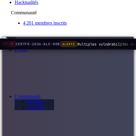
Hacktualités
Communauté
4 201 membres inscrits
Multiples vulnérabilités da
CERTFR-2026-ALE-008
ALERTE
CERT-FR
Forum
Communauté
Membres
Journaux