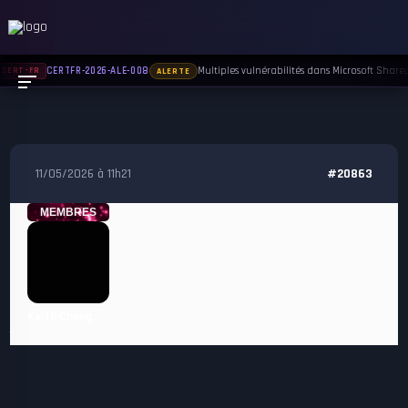
Multiples vulnérabilités dans Microsoft Sharepo
CERTFR-2026-ALE-008
CERT-FR
ALERTE
11/05/2026 à 11h21
#20863
MEMBRES
Keith Cheng
t