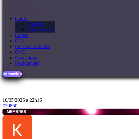
Outils
Logiciel
Ransomware
Ecoles
CTF
Fuites de données
CVE
Formations
Hacktualités
Connexion
10/05/2026 à 22h16
#20860
MEMBRES