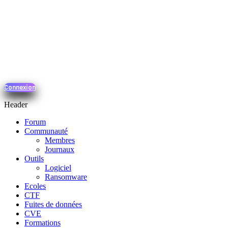
Connexion
Header
Forum
Communauté
Membres
Journaux
Outils
Logiciel
Ransomware
Ecoles
CTF
Fuites de données
CVE
Formations