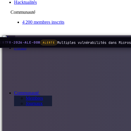
Hacktualités
Communauté
4 200 membres inscrits
Multiples vulnérabilités dans Micros
ERTFR-2026-ALE-008
ALERTE
Forum
Communauté
Membres
Journaux