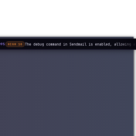
The debug command in Sendmail is enabled, allowing a
95
HIGH 10