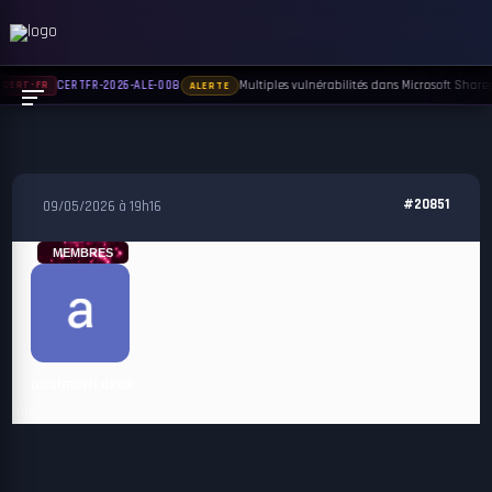
Multiples vulnérabilités dans Microsoft Sharepo
CERTFR-2026-ALE-008
CERT-FR
ALERTE
#20851
09/05/2026 à 19h16
MEMBRES
aoalmarri okok
mrc