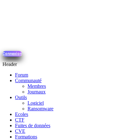
Connexion
Header
Forum
Communauté
Membres
Journaux
Outils
Logiciel
Ransomware
Ecoles
CTF
Fuites de données
CVE
Formations