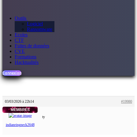
Outils
Logiciel
Ransomware
Ecoles
CTF
Fuites de données
CVE
Formations
Hacktualités
Connexion
03/03/2026 à 22h14
#19980
MEMBRES
ty
indianringneck2648