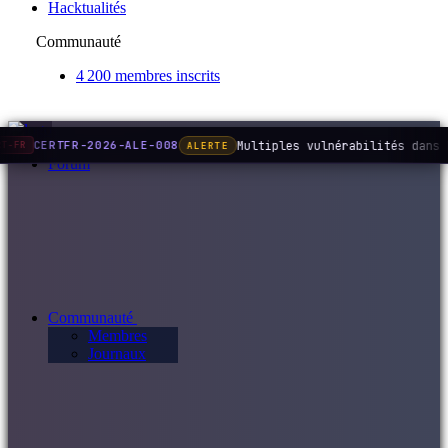
Hacktualités
Communauté
4 200 membres inscrits
Multiples vulnérabilités dans 
CERTFR-2026-ALE-008
ALERTE
RT-FR
Forum
Communauté
Membres
Journaux